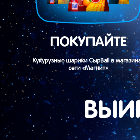
ПОКУПАЙТЕ
Кукурузные шарики СырBall в магазин
сети «Магнит»
ВЫИ